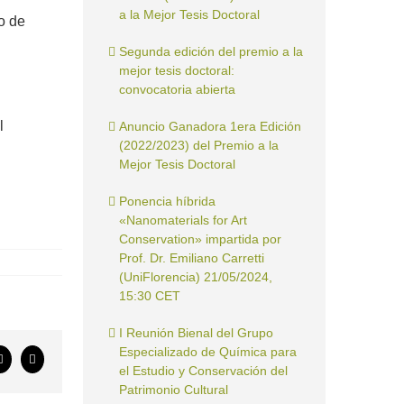
a la Mejor Tesis Doctoral
o de
Segunda edición del premio a la
mejor tesis doctoral:
convocatoria abierta
l
Anuncio Ganadora 1era Edición
(2022/2023) del Premio a la
Mejor Tesis Doctoral
Ponencia híbrida
«Nanomaterials for Art
Conservation» impartida por
Prof. Dr. Emiliano Carretti
(UniFlorencia) 21/05/2024,
15:30 CET
I Reunión Bienal del Grupo
Especializado de Química para
ook
X
Correo
el Estudio y Conservación del
electrónico
Patrimonio Cultural