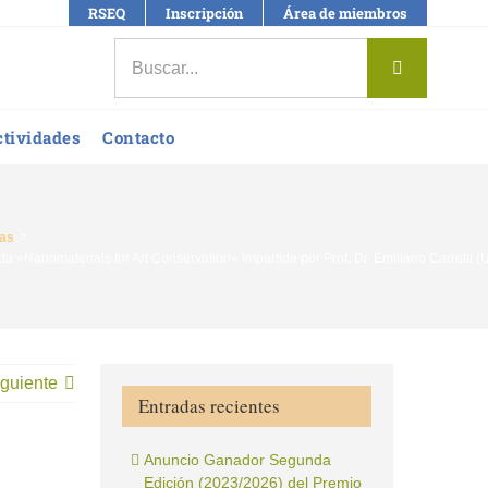
RSEQ
Inscripción
Área de miembros
Buscar:
ctividades
Contacto
ias
da «Nanomaterials for Art Conservation» impartida por Prof. Dr. Emiliano Carretti 
guiente
Entradas recientes
Anuncio Ganador Segunda
Edición (2023/2026) del Premio