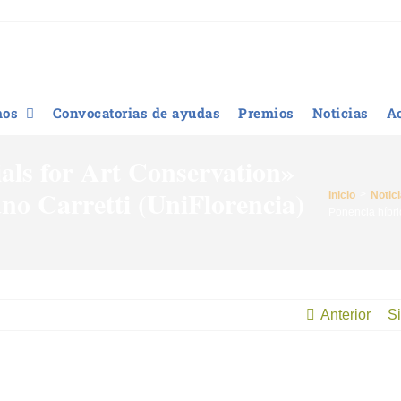
mos
Convocatorias de ayudas
Premios
Noticias
A
als for Art Conservation»
no Carretti (UniFlorencia)
Inicio
Notic
Ponencia híbri
Anterior
Si